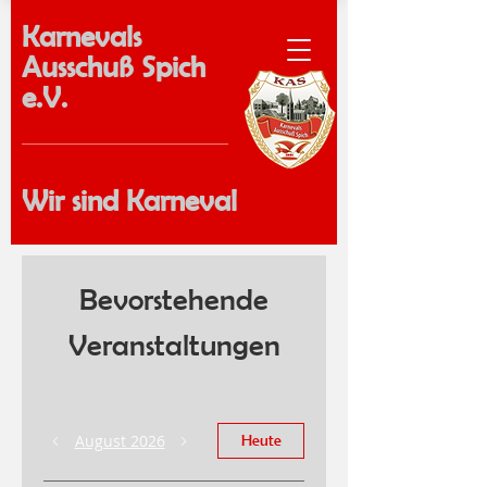
Karnevals
Ausschuß Spich
e.V.
Wir sind Karneval
Bevorstehende
Veranstaltungen
August 2026
Heute