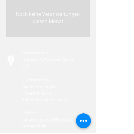
Noch keine Veranstaltungen
diesen Monat
Förderverein
Karnevals Ausschuß Spich
e.V.
1. Vorsitzender:
Jens Himmelreich
Hauptstr. 123 a
53842 Troisdorf - Spich
E-Mail:
jens.himmelreich@spicher-
karneval.de