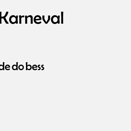
 Karneval
de do bess