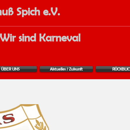
uß Spich e.V.
Wir sind Karneval
ÜBER UNS
Aktuelles / Zukunft
RÜCKBLIC